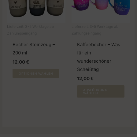
Lieferzeit:
3-5 Werktage ab
Lieferzeit:
3-5 Werktage ab
Zahlungseingang
Zahlungseingang
Becher Steinzeug –
Kaffeebecher – Was
200 ml
für ein
wunderschöner
12,00
€
Scheißtag
Dieses
OPTIONEN WÄHLEN
12,00
€
Produkt
weist
Diese
AUSFÜHRUNG
WÄHLEN
mehrere
Produ
Varianten
weist
auf.
mehr
Die
Varia
Optionen
auf.