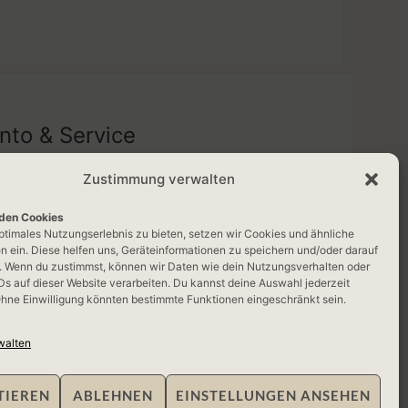
nto & Service
Zustimmung verwalten
n Konto
enkorb
den Cookies
optimales Nutzungserlebnis zu bieten, setzen wir Cookies und ähnliche
takt
n ein. Diese helfen uns, Geräteinformationen zu speichern und/oder darauf
. Wenn du zustimmst, können wir Daten wie dein Nutzungsverhalten oder
Ds auf dieser Website verarbeiten. Du kannst deine Auswahl jederzeit
hne Einwilligung könnten bestimmte Funktionen eingeschränkt sein.
walten
TIEREN
ABLEHNEN
EINSTELLUNGEN ANSEHEN