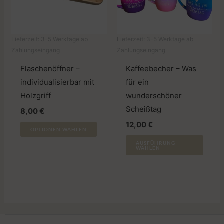
können
könn
auf
auf
der
der
Lieferzeit:
3-5 Werktage ab
Lieferzeit:
3-5 Werktage ab
Produktseite
Produ
Zahlungseingang
Zahlungseingang
gewählt
gewäh
werden
werd
Flaschenöffner –
Kaffeebecher – Was
individualisierbar mit
für ein
Holzgriff
wunderschöner
Scheißtag
8,00
€
12,00
€
OPTIONEN WÄHLEN
Diese
AUSFÜHRUNG
WÄHLEN
Produ
weist
mehr
Varia
auf.
Die